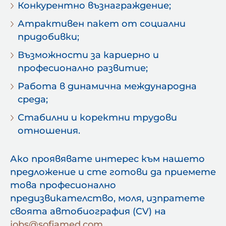
Конкурентно възнаграждение;
Атрактивен пакет от социални
придобивки;
Възможности за кариерно и
професионално развитие;
Работа в динамична международна
среда;
Стабилни и коректни трудови
отношения.
Ако проявявате интерес към нашето
предложение и сте готови да приемете
това професионално
предизвикателство, моля, изпратете
своята автобиография (CV) на
jobs@sofiamed.com
.