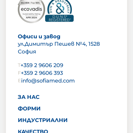
Офиси и завод
ул.Димитър Пешев №4, 1528
София
+359 2 9606 209
T
+359 2 9606 393
F
info@sofiamed.com
E
ЗА НАС
ФОРМИ
ИНДУСТРИАЛНИ
КАЧЕСТВО