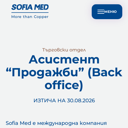
Техническа поддръжка за клиенти
EN
Устойчивост
Медиен център
Контакти
МЕНЮ
Търговски отдел
Асистент
“Продажби” (Back
office)
ИЗТИЧА НА 30.08.2026
Sofia Med е международна компания