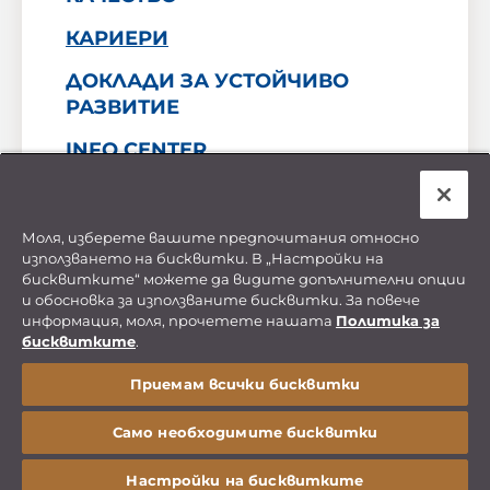
КАРИЕРИ
ДОКЛАДИ ЗА УСТОЙЧИВО
РАЗВИТИЕ
INFO CENTER
КОНТАКТ
Моля, изберете вашите предпочитания относно
използването на бисквитки. В „Настройки на
Декларация за поверителност на личните
бисквитките“ можете да видите допълнителни опции
данни
и обосновка за използваните бисквитки. За повече
Политика за бисквитките
информация, моля, прочетете нашата
Политика за
Финансови отчети
бисквитките
.
Manage Cookie Preferences
© Copyright Sofia Med 2026. All Rights Reserved
Приемам всички бисквитки
Site by
AV
&
ic
Само необходимите бисквитки
Настройки на бисквитките