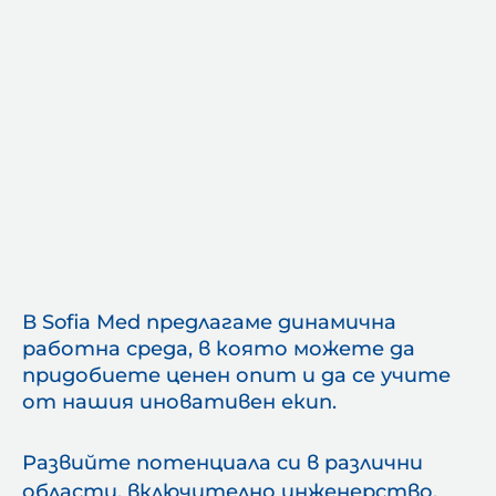
BEST IWS Program for Ac
В Sofia Med предлагаме динамична
работна среда, в която можете да
придобиете ценен опит и да се учите
от нашия иновативен екип.
Развийте потенциала си в различни
области, включително инженерство,