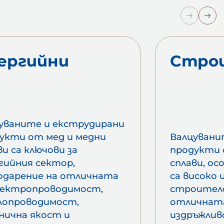
ергийни
Стро
уваните и екструдирани
укти от мед и медни
Валцувани
ви са ключови за
продукти 
гийния сектор,
сплави, ос
одарение на отличната
са високо 
лектропроводимост,
строител
лопроводимост,
отличната
нична якост и
издръжлив