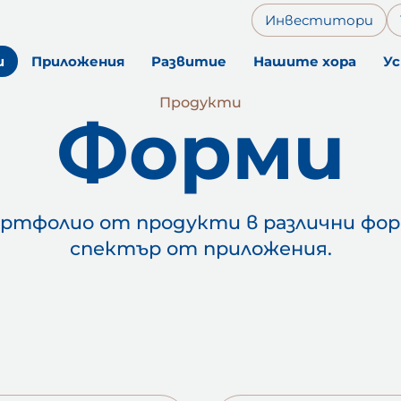
Инвеститори
и
Приложения
Pазвитие
Нашите хора
У
Продукти
Форми
портфолио от продукти в различни фор
спектър от приложения.