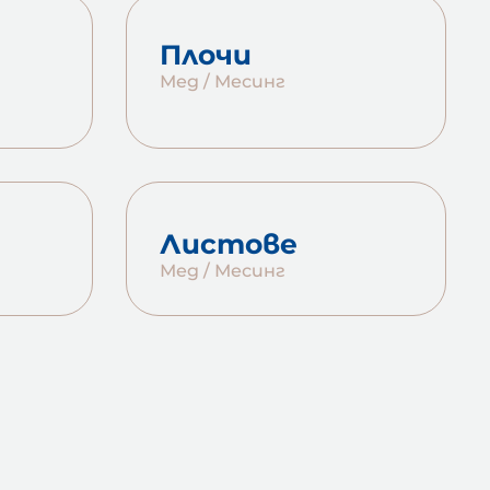
П
P
Плочи
Мед / Месинг
Н
У
М
К
Листове
Мед / Месинг
И
Т