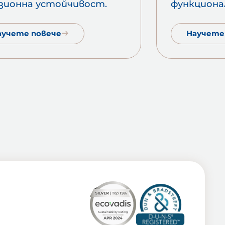
зионна устойчивост.
функциона
аучете повече
Научете