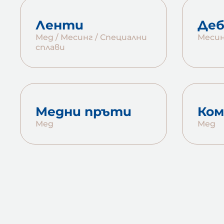
Ленти
Деб
Мед / Месинг / Специални
Меси
сплави
Медни пръти
Ко
Мед
Мед