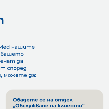
т
a Med нашите
т вашето
огнат да
кт според
, можете да:
Обадете се на отдел
„Обслужване на клиенти“