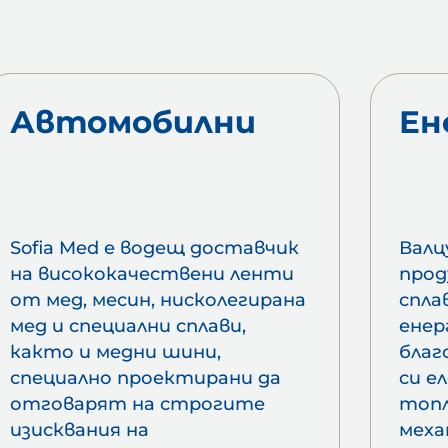
Автомобилни
Ен
Sofia Med е водещ доставчик
Валц
на висококачествени ленти
прод
от мед, месин, нисколегирана
спла
мед и специални сплави,
енер
както и медни шини,
благ
специално проектирани да
си е
отговарят на строгите
топ
изисквания на
меха