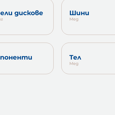
ели дискове
Шини
нг
Мед
мпоненти
Тел
Мед