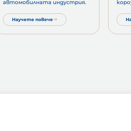
автомобилната индустрия.
коро
Научете повече
Н