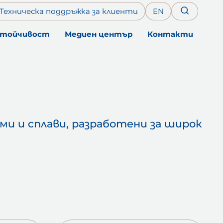
Техническа поддръжка за клиенти
EN
стойчивост
Медиен център
Контакти
B
З
ми и сплави, разработени за широк
П
Ф
С
Ф