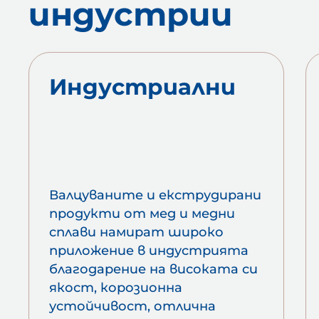
индустрии
Индустриални
Валцуваните и екструдирани
продукти от мед и медни
сплави намират широко
приложение в индустрията
благодарение на високата си
якост, корозионна
устойчивост, отлична