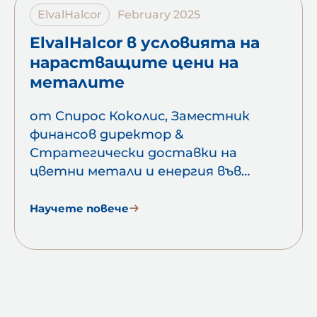
ElvalHalcor
February 2025
ElvalHalcor в условията на
нарастващите цени на
металите
от Спирос Коколис, Заместник
финансов директор &
Стратегически доставки на
цветни метали и енергия във
VIOHALCO. Общото убеждение сред
инвеститорите е, че всички
Научете повече
компании, занимаващи се с цветни
метали, печелят много, когато
цените им скачат. Това…