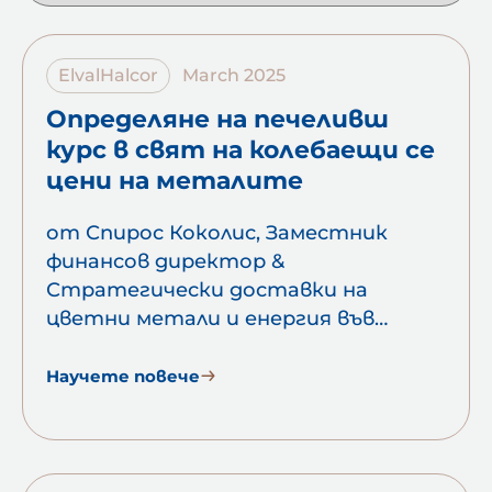
ElvalHalcor
March 2025
Определяне на печеливш
курс в свят на колебаещи се
цени на металите
от Спирос Коколис, Заместник
финансов директор &
Стратегически доставки на
цветни метали и енергия във
VIOHALCO. Както обещахме в
предишния брой, ще обясним
Научете повече
механизма, по който ElvalHalcor,
както и подобни производители на
метали, отчитат колебания в…