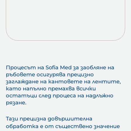
Процесът на Sofia Med за заобляне на
ръбовете осигурява прецизно
заглаждане на кантовете на лентите,
като напълно премахва всички
остатъци след процеса на надлъжно
рязане.
Тази прецизна довършителна
обработка е от съществено значение