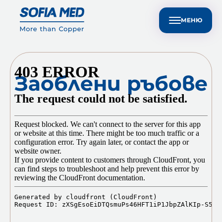
Техническа поддръжка за клиенти
EN
Устойчивост
Медиен център
Контакти
МЕНЮ
Заоблени ръбове