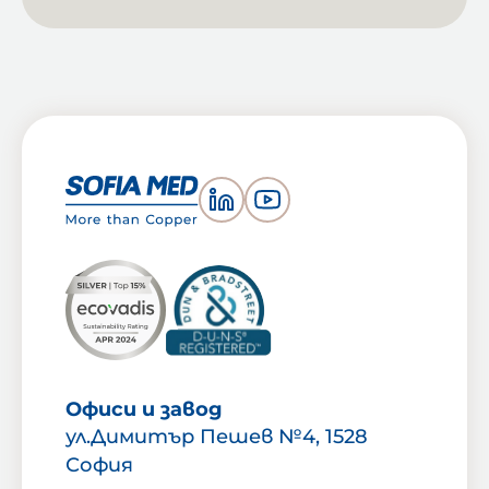
Офиси и завод
ул.Димитър Пешев №4, 1528
София