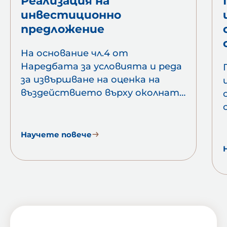
Реализация на
инвестиционно
предложение
На основание чл.4 от
Наредбата за условията и реда
за извършване на оценка на
въздействието върху околната
среда, СОФИЯ МЕД АД
УВЕДОМЯВА За намеренията си
за реализация на следното
Научете повече
инвестиционно предложение:
„Монтаж на ведомствена
модулна станция за дизелово
гориво с обем 20 куб.м. на
територията на „София Мед“
1
АД за обслужване на вътрешно-
заводски транспорт“. С