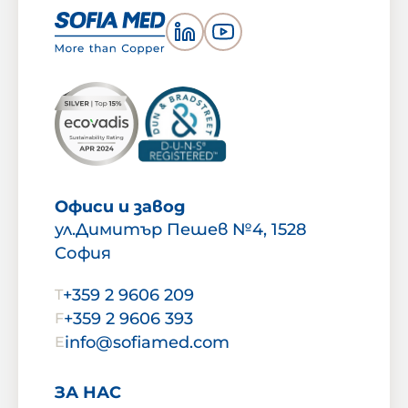
реализацията на
инвестиционното предложение
ще се подобри
пожаробезопасността на
територията на фирмата,
като значително ще се
оптимизира, улесни и обезопаси
процеса по зареждане на
Офиси и завод
вътрешно-заводския…
ул.Димитър Пешев №4, 1528
София
+359 2 9606 209
T
+359 2 9606 393
F
info@sofiamed.com
E
ЗА НАС