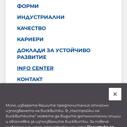
ФОРМИ
ИНДУСТРИАЛНИ
КАЧЕСТВО
КАРИЕРИ
ДОКЛАДИ ЗА УСТОЙЧИВО
РАЗВИТИЕ
INFO CENTER
КОНТАКТ
Декларация за поверителност на личните
данни
Моля, изберете вашите предпочитания относно
Политика за бисквитките
използването на бисквитки. В „Настройки на
Финансови отчети
бисквитките“ можете да видите допълнителни опции
Manage Cookie Preferences
и обосновка за използваните бисквитки. За повече
© Copyright Sofia Med 2026. All Rights Reserved
информация, моля, прочетете нашата
Политика за