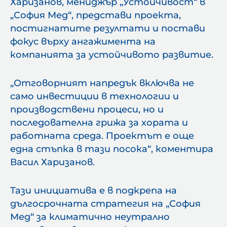
Харизанов, мениджър „Устойчивост“ в
„София Мед“, представи проекта,
постигнатите резултати и постави
фокус върху ангажимента на
компанията за устойчивото развитие.
„Отговорният напредък включва не
само инвестиции в технологии и
производствени процеси, но и
последователна грижа за хората и
работната среда. Проектът е още
една стъпка в тази посока“, коментира
Васил Харизанов.
Тази инициатива е в подкрепа на
дългосрочната стратегия на „София
Мед“ за климатично неутрално