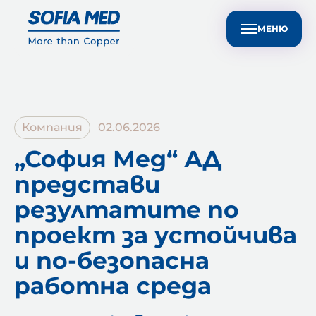
Техническа поддръжка за клиенти
EN
Устойчивост
Медиен център
Контакти
МЕНЮ
Компания
02.06.2026
„София Мед“ АД
представи
резултатите по
проект за устойчива
и по-безопасна
работна среда