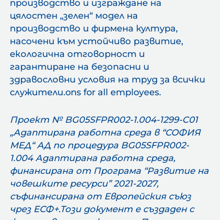
производство и изграждане на
цялостен „зелен“ модел на
производство и фирмена култура,
насочени към устойчиво развитие,
екологична отговорност и
гарантиране на безопасни и
здравословни условия на труд за всички
служители.ons for all employees.
Проект № BG05SFPR002-1.004-1299-C01
„Адаптирана работна среда в “СОФИЯ
МЕД“ АД по процедура BG05SFPR002-
1.004 Адаптирана работна среда,
финансирана от Програма “Развитие на
човешките ресурси” 2021-2027,
съфинансирана от Европейския съюз
чрез ЕСФ+.Този документ е създаден с