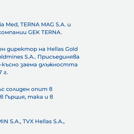
М
К
 Med, TERNA MAG S.A. и
 компании GEK TERNA.
И
Т
ен директор на Hellas Gold
oldmines S.A.. Присъединява
по-късно заема длъжността
 г.
ъс солиден опит в
Гърция, така и в
S.A., TVX Hellas S.A.,