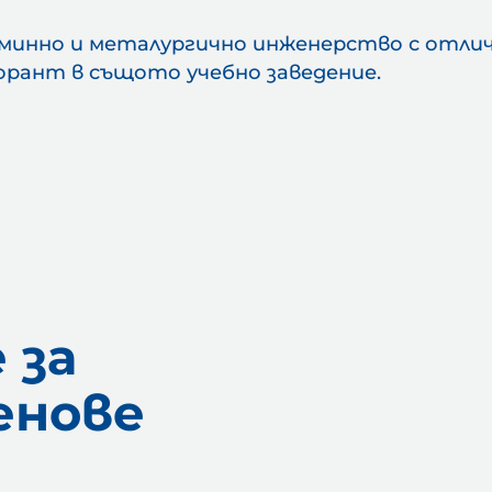
минно и металургично инженерство с отличие
кторант в същото учебно заведение.
 за
енове