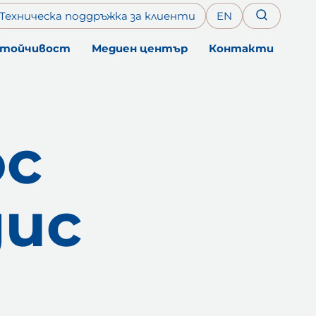
Техническа поддръжка за клиенти
EN
стойчивост
Медиен център
Контакти
B
с
З
П
ис
П
P
Н
У