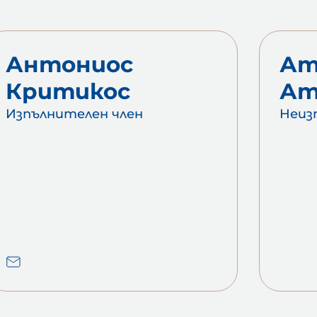
Антониос
Ат
Критикос
Ат
Изпълнителен член
Неиз