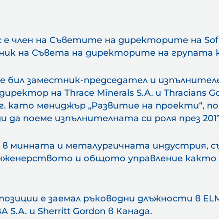
е член на Съветите на директорите на Sofia
етник на Съвета на директорите на групата
ой е бил заместник-председател и изпълнител
иректор на Thrace Minerals S.A. и Thracians G
04 г. като мениджър „Развитие на проекти“, 
 да поеме изпълнителната си роля през 2017
т в минната и металургичната индустрия, с
нженерството и общото управление както в 
зиции е заемал ръководни длъжности в ELMIN 
A S.A. и Sherritt Gordon в Канада.