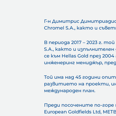
Г-н Димитрис Димитриадис 
Chromel S.A., както и съв
В периода 2017 – 2023 г. т
S.A., както и изпълнителен д
се към Hellas Gold през 20
инженеринг мениджър, преди
Той има над 45 години опи
развитието на проекти, и
международен план.
Преди посочените по-горе по
European Goldfields Ltd, METB