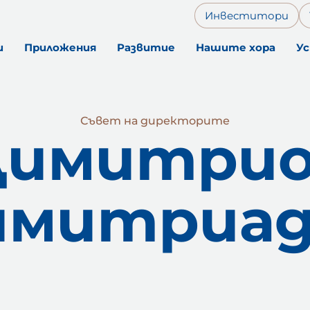
Инвеститори
и
Приложения
Pазвитие
Нашите хора
У
Съвет на директорите
Димитрио
имитриад