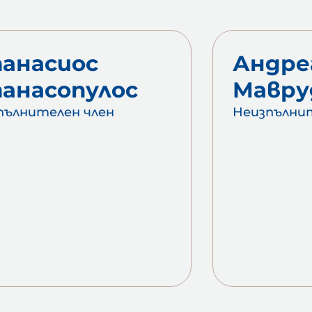
анасиос
Андре
анасопулос
Мавру
пълнителен член
Неизпълни